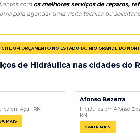
clientes com
os melhores serviços de reparos, r
ixo para agendar uma visita técnica ou solicitar o
ICITE UM ORÇAMENTO NO ESTADO DO RIO GRANDE DO NOR
iços de Hidráulica nas cidades do 
Afonso Bezerra
ulica em Açu - RN
Hidráulica em Afonso Bez
RN
BA MAIS
SAIBA MAIS