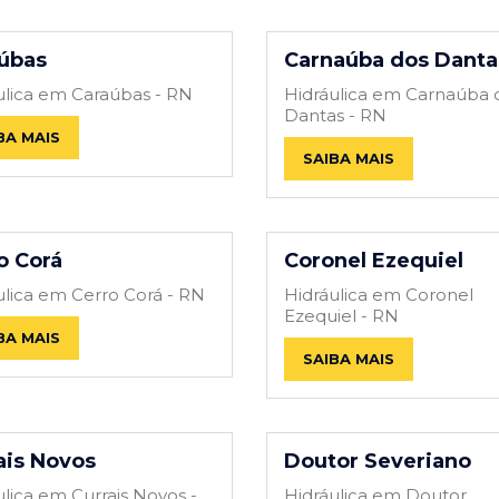
úbas
Carnaúba dos Danta
ulica em Caraúbas - RN
Hidráulica em Carnaúba 
Dantas - RN
BA MAIS
SAIBA MAIS
o Corá
Coronel Ezequiel
ulica em Cerro Corá - RN
Hidráulica em Coronel
Ezequiel - RN
BA MAIS
SAIBA MAIS
ais Novos
Doutor Severiano
ulica em Currais Novos -
Hidráulica em Doutor