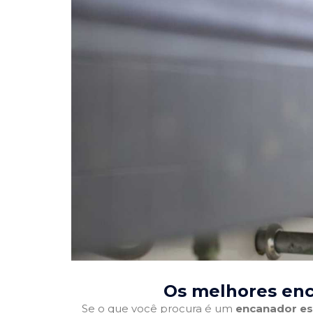
Os melhores enc
Se o que você procura é um
encanador es