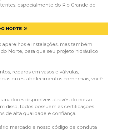
etentes, especialmente do Rio Grande do
DO NORTE
 aparelhos e instalações, mas também
do Norte, para que seu projeto hidráulico
tos, reparos em vasos e válvulas,
ências ou estabelecimentos comerciais, você
ncanadores disponíveis através do nosso
lém disso, todos possuem as certificações
s de alta qualidade e confiança.
rário marcado e nosso código de conduta