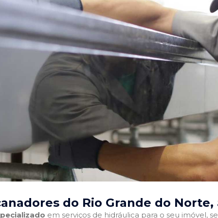
anadores do Rio Grande do Norte
,
pecializado
em serviços de hidráulica para o seu imóvel, sej