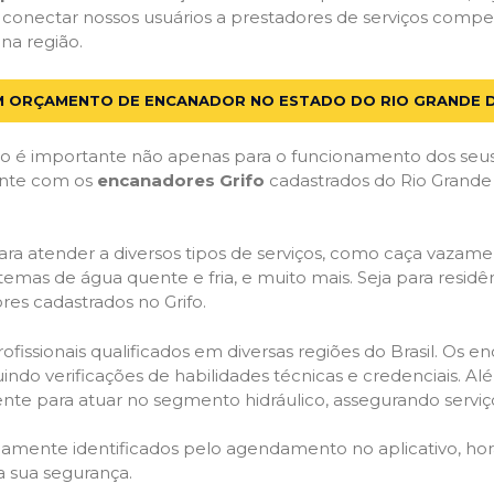
 conectar nossos usuários a prestadores de serviços comp
na região.
UM ORÇAMENTO DE ENCANADOR NO ESTADO DO RIO GRANDE 
 é importante não apenas para o funcionamento dos seus
Conte com os
encanadores Grifo
cadastrados do Rio Grande 
ra atender a diversos tipos de serviços, como caça vazamen
temas de água quente e fria, e muito mais. Seja para resid
es cadastrados no Grifo.
issionais qualificados em diversas regiões do Brasil. Os e
uindo verificações de habilidades técnicas e credenciais. A
nte para atuar no segmento hidráulico, assegurando serviço
idamente identificados pelo agendamento no aplicativo, ho
a sua segurança.