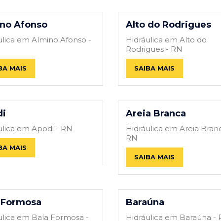
no Afonso
Alto do Rodrigues
ulica em Almino Afonso -
Hidráulica em Alto do
Rodrigues - RN
BA MAIS
SAIBA MAIS
di
Areia Branca
ulica em Apodi - RN
Hidráulica em Areia Branc
RN
BA MAIS
SAIBA MAIS
 Formosa
Baraúna
ulica em Baía Formosa -
Hidráulica em Baraúna -