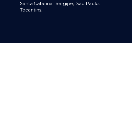
Santa Catarina
,
Sergipe
,
São Paulo
,
Tocantins
.