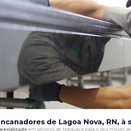
encanadores de Lagoa Nova, RN
, à
pecializado
em serviços de hidráulica para o seu imóvel, sej