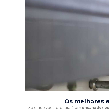
Os melhores 
Se o que você procura é um
encanador es