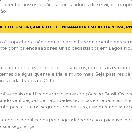
 conectar nossos usuários a prestadores de serviços com
ão.
OLICITE UM ORÇAMENTO DE ENCANADOR EM LAGOA NOVA, RN
 é importante não apenas para o funcionamento dos seus
Conte com os
encanadores Grifo
cadastrados em Lagoa Nova,
ra atender a diversos tipos de serviços, como caça vazamen
temas de água quente e fria, e muito mais. Seja para resid
es cadastrados no Grifo.
issionais qualificados em diversas regiões do Brasil. Os e
uindo verificações de habilidades técnicas e credenciais. A
nte para atuar no segmento hidráulico, assegurando serviço
idamente identificados pelo agendamento no aplicativo, ho
a sua segurança.