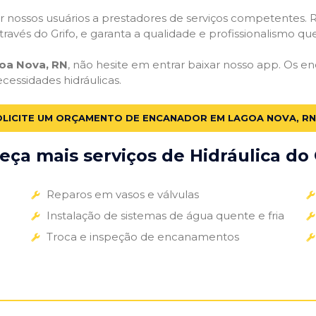
 nossos usuários a prestadores de serviços competentes. R
ravés do Grifo, e garanta a qualidade e profissionalismo qu
oa Nova, RN
, não hesite em entrar baixar nosso app. Os e
ecessidades hidráulicas.
OLICITE UM ORÇAMENTO DE ENCANADOR EM LAGOA NOVA, RN
ça mais serviços de Hidráulica do 
Reparos em vasos e válvulas
Instalação de sistemas de água quente e fria
Troca e inspeção de encanamentos