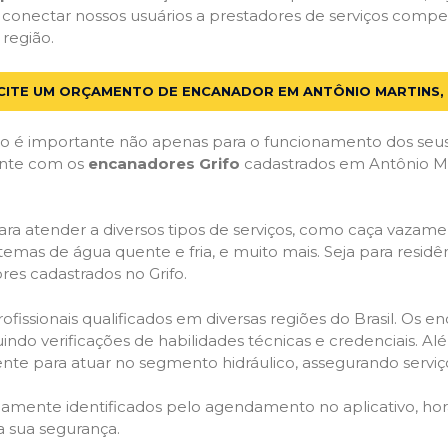
 conectar nossos usuários a prestadores de serviços comp
 região.
CITE UM ORÇAMENTO DE ENCANADOR EM ANTÔNIO MARTINS,
 é importante não apenas para o funcionamento dos seus
Conte com os
encanadores Grifo
cadastrados em Antônio Mar
ra atender a diversos tipos de serviços, como caça vazamen
temas de água quente e fria, e muito mais. Seja para resid
es cadastrados no Grifo.
issionais qualificados em diversas regiões do Brasil. Os e
uindo verificações de habilidades técnicas e credenciais. A
nte para atuar no segmento hidráulico, assegurando serviço
idamente identificados pelo agendamento no aplicativo, ho
a sua segurança.