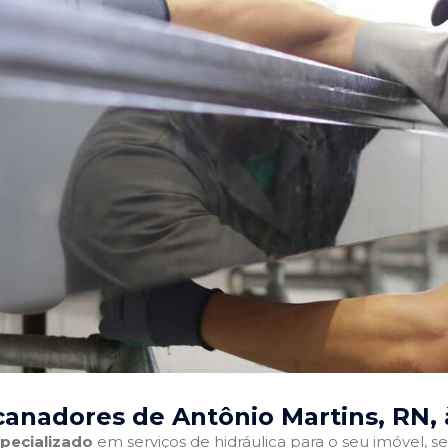
anadores de Antônio Martins, RN
,
pecializado
em serviços de hidráulica para o seu imóvel, sej