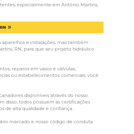
etentes, especialmente em Antônio Martins,
 RN
 aparelhos e instalações, mas também
tins, RN, para que seu projeto hidráulico
tos, reparos em vasos e válvulas,
ências ou estabelecimentos comerciais, você
ncanadores disponíveis através do nosso
lém disso, todos possuem as certificações
s de alta qualidade e confiança.
rário marcado e nosso código de conduta