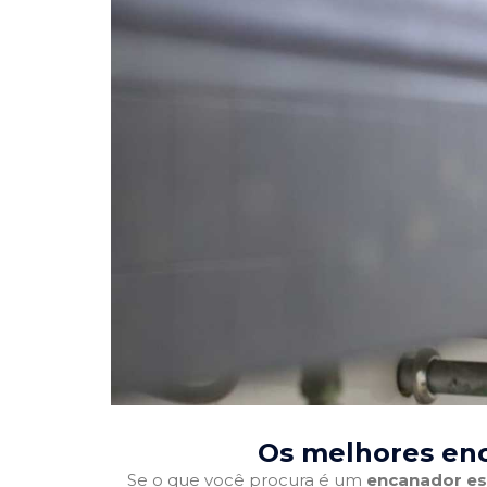
Os melhores enc
Se o que você procura é um
encanador es