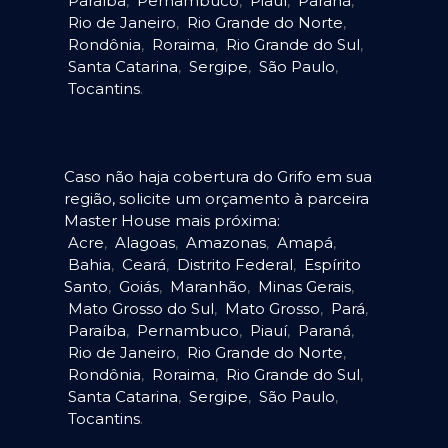
Paraíba
,
Pernambuco
,
Piauí
,
Paraná
,
Rio de Janeiro
,
Rio Grande do Norte
,
Rondônia
,
Roraima
,
Rio Grande do Sul
,
Santa Catarina
,
Sergipe
,
São Paulo
,
Tocantins
.
Caso não haja cobertura do Grifo em sua
região, solicite um orçamento à parceira
Master House mais próxima:
Acre
,
Alagoas
,
Amazonas
,
Amapá
,
Bahia
,
Ceará
,
Distrito Federal
,
Espírito
Santo
,
Goiás
,
Maranhão
,
Minas Gerais
,
Mato Grosso do Sul
,
Mato Grosso
,
Pará
,
Paraíba
,
Pernambuco
,
Piauí
,
Paraná
,
Rio de Janeiro
,
Rio Grande do Norte
,
Rondônia
,
Roraima
,
Rio Grande do Sul
,
Santa Catarina
,
Sergipe
,
São Paulo
,
Tocantins
.