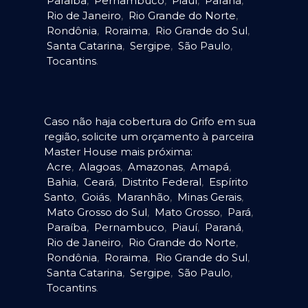
Paraíba
,
Pernambuco
,
Piauí
,
Paraná
,
Rio de Janeiro
,
Rio Grande do Norte
,
Rondônia
,
Roraima
,
Rio Grande do Sul
,
Santa Catarina
,
Sergipe
,
São Paulo
,
Tocantins
.
Caso não haja cobertura do Grifo em sua
região, solicite um orçamento à parceira
Master House mais próxima:
Acre
,
Alagoas
,
Amazonas
,
Amapá
,
Bahia
,
Ceará
,
Distrito Federal
,
Espírito
Santo
,
Goiás
,
Maranhão
,
Minas Gerais
,
Mato Grosso do Sul
,
Mato Grosso
,
Pará
,
Paraíba
,
Pernambuco
,
Piauí
,
Paraná
,
Rio de Janeiro
,
Rio Grande do Norte
,
Rondônia
,
Roraima
,
Rio Grande do Sul
,
Santa Catarina
,
Sergipe
,
São Paulo
,
Tocantins
.