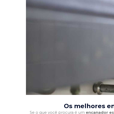
Os melhores e
Se o que você procura é um
encanador es