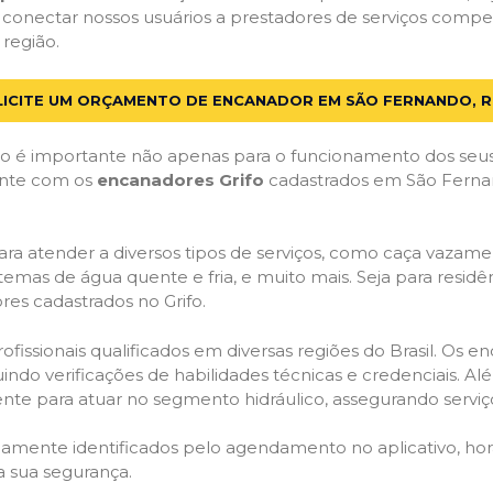
 conectar nossos usuários a prestadores de serviços com
 região.
LICITE UM ORÇAMENTO DE ENCANADOR EM SÃO FERNANDO, R
 é importante não apenas para o funcionamento dos seus
Conte com os
encanadores Grifo
cadastrados em São Fernand
ra atender a diversos tipos de serviços, como caça vazamen
temas de água quente e fria, e muito mais. Seja para resid
es cadastrados no Grifo.
issionais qualificados em diversas regiões do Brasil. Os e
uindo verificações de habilidades técnicas e credenciais. A
nte para atuar no segmento hidráulico, assegurando serviço
idamente identificados pelo agendamento no aplicativo, ho
a sua segurança.