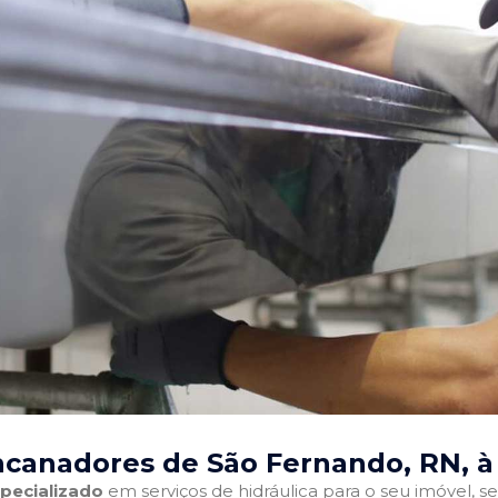
ncanadores de São Fernando, RN
, 
pecializado
em serviços de hidráulica para o seu imóvel, sej