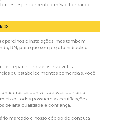
petentes, especialmente em São Fernando,
N
 aparelhos e instalações, mas também
o, RN, para que seu projeto hidráulico
tos, reparos em vasos e válvulas,
ências ou estabelecimentos comerciais, você
ncanadores disponíveis através do nosso
lém disso, todos possuem as certificações
s de alta qualidade e confiança.
rário marcado e nosso código de conduta