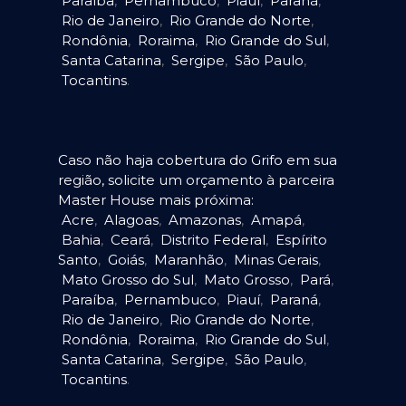
Paraíba
,
Pernambuco
,
Piauí
,
Paraná
,
Rio de Janeiro
,
Rio Grande do Norte
,
Rondônia
,
Roraima
,
Rio Grande do Sul
,
Santa Catarina
,
Sergipe
,
São Paulo
,
Tocantins
.
Caso não haja cobertura do Grifo em sua
região, solicite um orçamento à parceira
Master House mais próxima:
Acre
,
Alagoas
,
Amazonas
,
Amapá
,
Bahia
,
Ceará
,
Distrito Federal
,
Espírito
Santo
,
Goiás
,
Maranhão
,
Minas Gerais
,
Mato Grosso do Sul
,
Mato Grosso
,
Pará
,
Paraíba
,
Pernambuco
,
Piauí
,
Paraná
,
Rio de Janeiro
,
Rio Grande do Norte
,
Rondônia
,
Roraima
,
Rio Grande do Sul
,
Santa Catarina
,
Sergipe
,
São Paulo
,
Tocantins
.