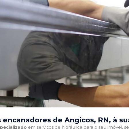
 encanadores de Angicos, RN
, à s
pecializado
em serviços de hidráulica para o seu imóvel, sej