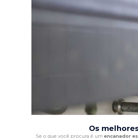
Os melhores
Se o que você procura é um
encanador es