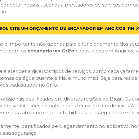
 conectar nossos usuários a prestadores de serviços comp
ão.
SOLICITE UM ORÇAMENTO DE ENCANADOR EM ANGICOS, RN
 é importante não apenas para o funcionamento dos seus
Conte com os
encanadores Grifo
cadastrados em Angicos, RN
ra atender a diversos tipos de serviços, como caça vazamen
temas de água quente e fria, e muito mais. Seja para resid
es cadastrados no Grifo.
issionais qualificados em diversas regiões do Brasil. Os e
uindo verificações de habilidades técnicas e credenciais. A
nte para atuar no segmento hidráulico, assegurando serviço
idamente identificados pelo agendamento no aplicativo, ho
a sua segurança.