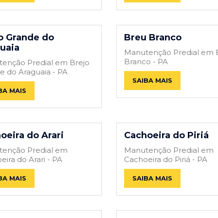
o Grande do
Breu Branco
uaia
Manutenção Predial em 
Branco - PA
enção Predial em Brejo
e do Araguaia - PA
SAIBA MAIS
BA MAIS
oeira do Arari
Cachoeira do Piriá
enção Predial em
Manutenção Predial em
eira do Arari - PA
Cachoeira do Piriá - PA
BA MAIS
SAIBA MAIS