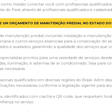
em como missão conectar você com profissionais qualificado
do Pará, através de profissionais qualificados e cadastrad
TE UM ORÇAMENTO DE MANUTENÇÃO PREDIAL NO ESTADO DO
de manutenção predial, incluindo instalação e manutenção
venaria e outros serviços essenciais para a conservação do se
dos e avaliados, garantindo a qualidade dos serviços que v
 especialistas prontos para uma variedade de serviços, desd
adas, iluminação, e sistemas de ar condicionado. Seja para c
se necessária.
ionais qualificados em diversas regiões do Brasil. Além diss
ificações necessárias conforme a legislação vigente para 
dos, identificados com crachá e QR code, que respeitam h
fiança no serviço.