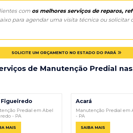
clientes com
os melhores serviços de reparos, r
ixo para agendar uma visita técnica ou solicitar o
SOLICITE UM ORÇAMENTO NO ESTADO DO PARÁ
erviços de Manutenção Predial nas
 Figueiredo
Acará
enção Predial em Abel
Manutenção Predial em 
iredo - PA
- PA
BA MAIS
SAIBA MAIS