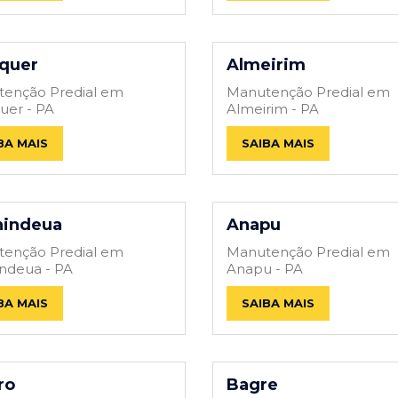
quer
Almeirim
enção Predial em
Manutenção Predial em
uer - PA
Almeirim - PA
BA MAIS
SAIBA MAIS
nindeua
Anapu
enção Predial em
Manutenção Predial em
ndeua - PA
Anapu - PA
BA MAIS
SAIBA MAIS
ro
Bagre