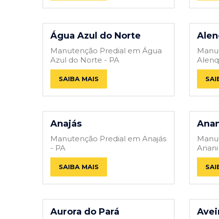
Água Azul do Norte
Alen
Manutenção Predial em Água
Manut
Azul do Norte - PA
Alenq
SAIBA MAIS
SAI
Anajás
Ana
Manutenção Predial em Anajás
Manut
- PA
Anani
SAIBA MAIS
SAI
Aurora do Pará
Avei