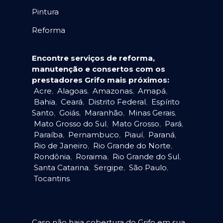
Pintura
Reforma
Encontre serviços de reforma,
manutenção e consertos com os
prestadores Grifo mais próximos:
Acre
,
Alagoas
,
Amazonas
,
Amapá
,
Bahia
,
Ceará
,
Distrito Federal
,
Espírito
Santo
,
Goiás
,
Maranhão
,
Minas Gerais
,
Mato Grosso do Sul
,
Mato Grosso
,
Pará
,
Paraíba
,
Pernambuco
,
Piauí
,
Paraná
,
Rio de Janeiro
,
Rio Grande do Norte
,
Rondônia
,
Roraima
,
Rio Grande do Sul
,
Santa Catarina
,
Sergipe
,
São Paulo
,
Tocantins
.
Caso não haja cobertura do Grifo em sua