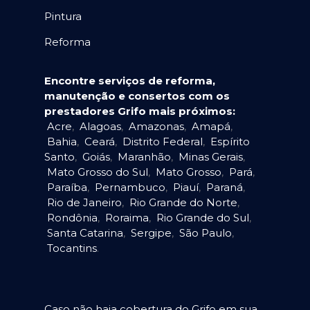
Pintura
Reforma
Encontre serviços de reforma,
manutenção e consertos com os
prestadores Grifo mais próximos:
Acre
,
Alagoas
,
Amazonas
,
Amapá
,
Bahia
,
Ceará
,
Distrito Federal
,
Espírito
Santo
,
Goiás
,
Maranhão
,
Minas Gerais
,
Mato Grosso do Sul
,
Mato Grosso
,
Pará
,
Paraíba
,
Pernambuco
,
Piauí
,
Paraná
,
Rio de Janeiro
,
Rio Grande do Norte
,
Rondônia
,
Roraima
,
Rio Grande do Sul
,
Santa Catarina
,
Sergipe
,
São Paulo
,
Tocantins
.
Caso não haja cobertura do Grifo em sua