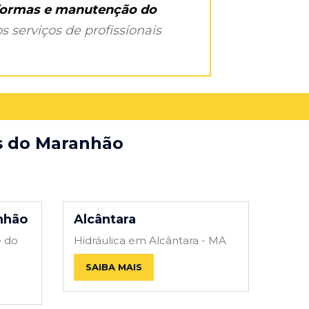
eformas e manutenção do
s serviços de profissionais
es do Maranhão
nhão
Alcântara
e do
Hidráulica em Alcântara - MA
SAIBA MAIS