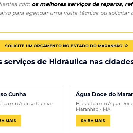
clientes com
os melhores serviços de reparos, r
ixo para agendar uma visita técnica ou solicitar o
SOLICITE UM ORÇAMENTO NO ESTADO DO MARANHÃO
 serviços de Hidráulica nas cidad
so Cunha
Água Doce do Mara
ulica em Afonso Cunha -
Hidráulica em Água Doc
Maranhão - MA
BA MAIS
SAIBA MAIS