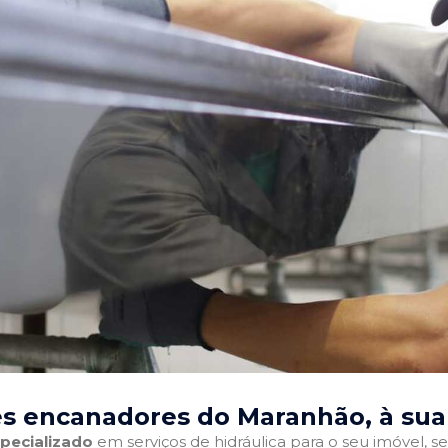
s encanadores do Maranhão
, à su
pecializado
em serviços de hidráulica para o seu imóvel, sej