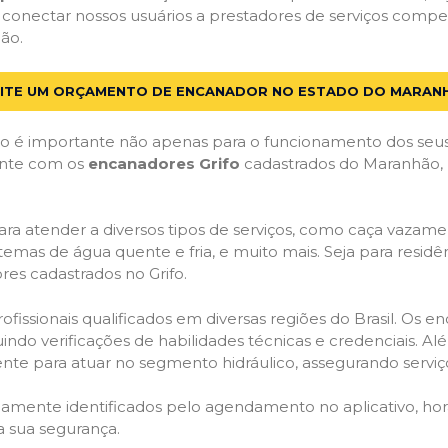
 conectar nossos usuários a prestadores de serviços comp
ão.
CITE UM ORÇAMENTO DE ENCANADOR NO ESTADO DO MARAN
 é importante não apenas para o funcionamento dos seus
Conte com os
encanadores Grifo
cadastrados do Maranhão, p
ra atender a diversos tipos de serviços, como caça vazamen
temas de água quente e fria, e muito mais. Seja para resid
es cadastrados no Grifo.
issionais qualificados em diversas regiões do Brasil. Os e
uindo verificações de habilidades técnicas e credenciais. A
nte para atuar no segmento hidráulico, assegurando serviço
idamente identificados pelo agendamento no aplicativo, ho
a sua segurança.