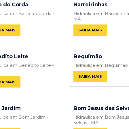
a do Corda
Barreirinhas
ulica em Barra do Corda -
Hidráulica em Barreirinha
MA
BA MAIS
SAIBA MAIS
dito Leite
Bequimão
ulica em Benedito Leite -
Hidráulica em Bequimão
SAIBA MAIS
BA MAIS
 Jardim
Bom Jesus das Selv
ulica em Bom Jardim -
Hidráulica em Bom Jesus
Selvas - MA