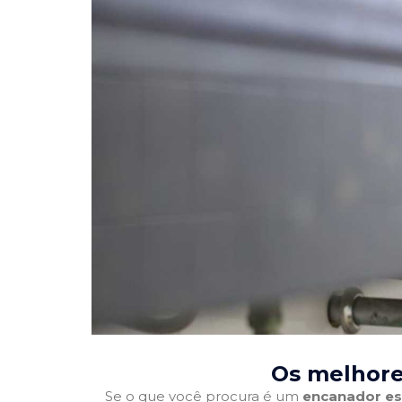
Os melhore
Se o que você procura é um
encanador es