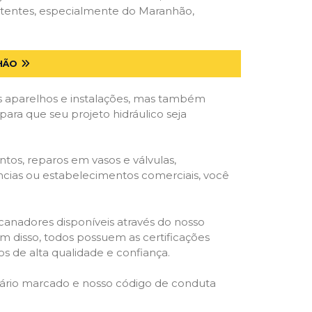
etentes, especialmente do Maranhão,
HÃO
 aparelhos e instalações, mas também
ara que seu projeto hidráulico seja
tos, reparos em vasos e válvulas,
ências ou estabelecimentos comerciais, você
ncanadores disponíveis através do nosso
lém disso, todos possuem as certificações
s de alta qualidade e confiança.
rário marcado e nosso código de conduta