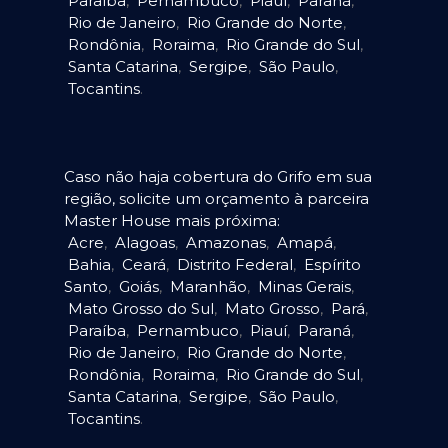
Paraíba
,
Pernambuco
,
Piauí
,
Paraná
,
Rio de Janeiro
,
Rio Grande do Norte
,
Rondônia
,
Roraima
,
Rio Grande do Sul
,
Santa Catarina
,
Sergipe
,
São Paulo
,
Tocantins
.
Caso não haja cobertura do Grifo em sua
região, solicite um orçamento à parceira
Master House mais próxima:
Acre
,
Alagoas
,
Amazonas
,
Amapá
,
Bahia
,
Ceará
,
Distrito Federal
,
Espírito
Santo
,
Goiás
,
Maranhão
,
Minas Gerais
,
Mato Grosso do Sul
,
Mato Grosso
,
Pará
,
Paraíba
,
Pernambuco
,
Piauí
,
Paraná
,
Rio de Janeiro
,
Rio Grande do Norte
,
Rondônia
,
Roraima
,
Rio Grande do Sul
,
Santa Catarina
,
Sergipe
,
São Paulo
,
Tocantins
.