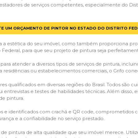
stadores de serviços competentes, especialmente do Distri
TE UM ORÇAMENTO DE PINTOR NO ESTADO DO DISTRITO FE
 a estética do seu imóvel, como também proporciona prote
o Federal, para que seu projeto de pintura seja perfeitame
ara atender a diversos tipos de serviços de pintura, incluind
a residências ou estabelecimentos comerciais, o Grifo con
es qualificados em diversas regiões do Brasil. Todos são 
i entrevistas e testes de habilidades técnicas. Além disso
de pintura.
ados e identificados com crachá e QR code, comprometidos
rança e a confiabilidade no serviço prestado.
os de pintura de alta qualidade que seu imóvel merece. Utili