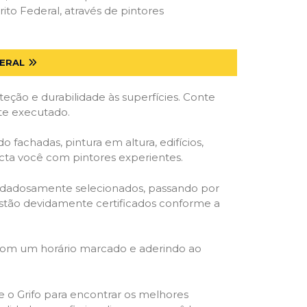
to Federal, através de pintores
DERAL
ção e durabilidade às superfícies. Conte
nte executado.
o fachadas, pintura em altura, edifícios,
ecta você com pintores experientes.
cuidadosamente selecionados, passando por
, estão devidamente certificados conforme a
 com um horário marcado e aderindo ao
ze o Grifo para encontrar os melhores