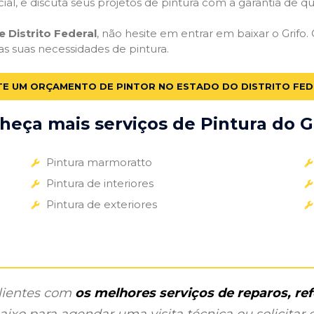
cial, e discuta seus projetos de pintura com a garantia de 
e Distrito Federal
, não hesite em entrar em baixar o Grifo
 as suas necessidades de pintura.
TE UM ORÇAMENTO DE PINTOR NO ESTADO DO DISTRITO FE
heça mais serviços de Pintura do Gr
Pintura marmoratto
Pintura de interiores
Pintura de exteriores
clientes com
os melhores serviços de reparos, r
ixo para agendar uma visita técnica ou solicitar o