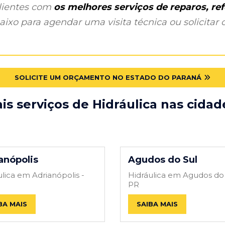
clientes com
os melhores serviços de reparos, r
ixo para agendar uma visita técnica ou solicitar o
SOLICITE UM ORÇAMENTO NO ESTADO DO PARANÁ
s serviços de Hidráulica nas cida
anópolis
Agudos do Sul
ulica em Adrianópolis -
Hidráulica em Agudos do 
PR
BA MAIS
SAIBA MAIS