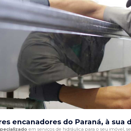
res encanadores do Paraná
, à sua 
pecializado
em serviços de hidráulica para o seu imóvel, sej