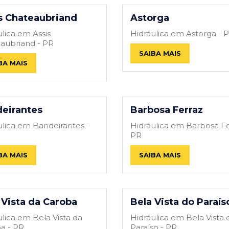
s Chateaubriand
Astorga
ulica em Assis
Hidráulica em Astorga - 
aubriand - PR
SAIBA MAIS
BA MAIS
eirantes
Barbosa Ferraz
ulica em Bandeirantes -
Hidráulica em Barbosa Fe
PR
BA MAIS
SAIBA MAIS
 Vista da Caroba
Bela Vista do Paraís
ulica em Bela Vista da
Hidráulica em Bela Vista 
a - PR
Paraíso - PR