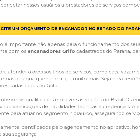
 conectar nossos usuários a prestadores de serviços compe
ICITE UM ORÇAMENTO DE ENCANADOR NO ESTADO DO PARA
 é importante não apenas para o funcionamento dos seus
Conte com os
encanadores Grifo
cadastrados do Paraná, para
ra atender a diversos tipos de serviços, como caça vazamen
temas de água quente e fria, e muito mais. Seja para resid
es cadastrados no Grifo.
issionais qualificados em diversas regiões do Brasil. Os e
uindo verificações de habilidades técnicas e credenciais. A
nte para atuar no segmento hidráulico, assegurando serviço
idamente identificados pelo agendamento no aplicativo, ho
a sua segurança.