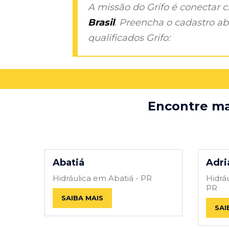
A missão do Grifo é conectar 
Brasil
. Preencha o cadastro aba
qualificados Grifo:
Encontre mai
Abatiá
Adri
Hidráulica em Abatiá - PR
Hidrá
PR
SAIBA MAIS
SAI