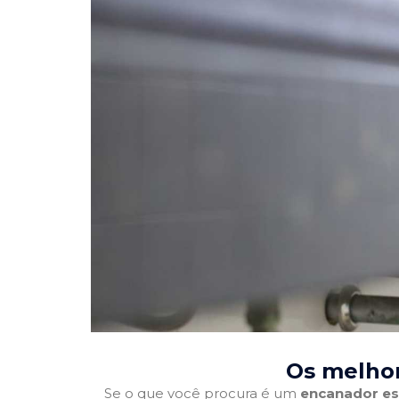
Os melho
Se o que você procura é um
encanador es