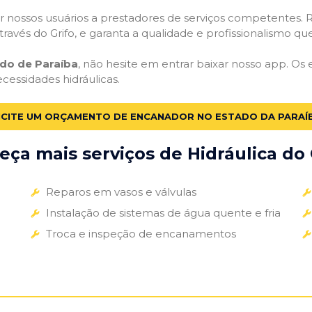
 nossos usuários a prestadores de serviços competentes. R
ravés do Grifo, e garanta a qualidade e profissionalismo qu
do de Paraíba
, não hesite em entrar baixar nosso app. Os
ecessidades hidráulicas.
ICITE UM ORÇAMENTO DE ENCANADOR NO ESTADO DA PARAÍ
ça mais serviços de Hidráulica do 
Reparos em vasos e válvulas
Instalação de sistemas de água quente e fria
Troca e inspeção de encanamentos