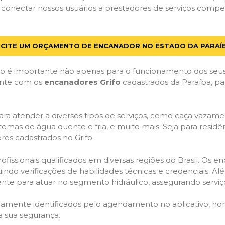
 conectar nossos usuários a prestadores de serviços compe
ICITE UM ORÇAMENTO DE ENCANADOR NO ESTADO DA PARAÍ
 é importante não apenas para o funcionamento dos seus
Conte com os
encanadores Grifo
cadastrados da Paraíba, par
ra atender a diversos tipos de serviços, como caça vazamen
temas de água quente e fria, e muito mais. Seja para resid
es cadastrados no Grifo.
issionais qualificados em diversas regiões do Brasil. Os e
uindo verificações de habilidades técnicas e credenciais. A
nte para atuar no segmento hidráulico, assegurando serviço
idamente identificados pelo agendamento no aplicativo, ho
a sua segurança.