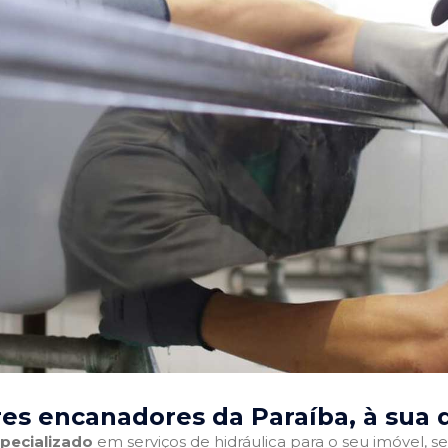
es encanadores da Paraíba
, à sua 
pecializado
em serviços de hidráulica para o seu imóvel, sej