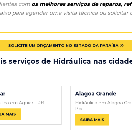
clientes com
os melhores serviços de reparos, r
ixo para agendar uma visita técnica ou solicitar o
SOLICITE UM ORÇAMENTO NO ESTADO DA PARAÍBA
s serviços de Hidráulica nas cidad
ar
Alagoa Grande
ulica em Aguiar - PB
Hidráulica em Alagoa Gra
PB
BA MAIS
SAIBA MAIS