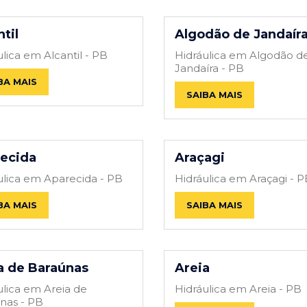
til
Algodão de Jandaír
lica em Alcantil - PB
Hidráulica em Algodão d
Jandaíra - PB
BA MAIS
SAIBA MAIS
ecida
Araçagi
ulica em Aparecida - PB
Hidráulica em Araçagi - 
BA MAIS
SAIBA MAIS
a de Baraúnas
Areia
ulica em Areia de
Hidráulica em Areia - PB
nas - PB