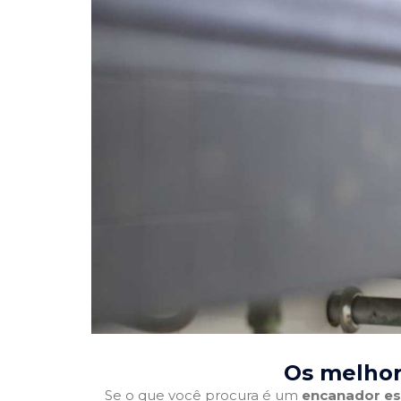
Os melhor
Se o que você procura é um
encanador es