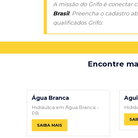
A missão do Grifo é conectar 
Brasil
. Preencha o cadastro aba
qualificados Grifo:
Encontre mai
Água Branca
Agui
Hidráulica em Água Branca -
Hidrá
PB
SAI
SAIBA MAIS