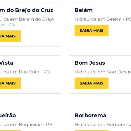
m do Brejo do Cruz
Belém
ulica em Belém do Brejo
Hidráulica em Belém - P
uz - PB
SAIBA MAIS
BA MAIS
Vista
Bom Jesus
ulica em Boa Vista - PB
Hidráulica em Bom Jesus
BA MAIS
SAIBA MAIS
eirão
Borborema
ulica em Boqueirão - PB
Hidráulica em Borborem