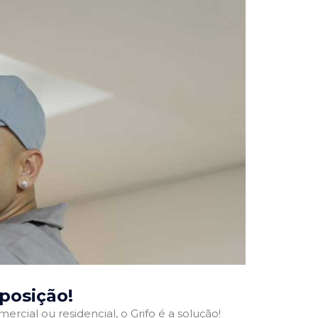
sposição!
ercial ou residencial, o Grifo é a solução!