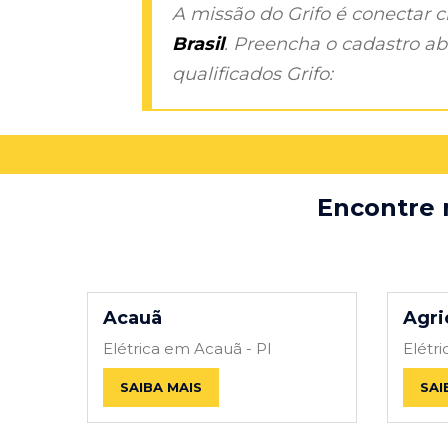
A missão do Grifo é conectar 
Brasil
. Preencha o cadastro aba
qualificados Grifo:
Encontre m
Acauã
Agri
Elétrica em Acauã - PI
Elétri
SAIBA MAIS
SAI