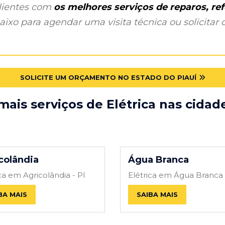
clientes com
os melhores serviços de reparos, r
ixo para agendar uma visita técnica ou solicitar o
SOLICITE UM ORÇAMENTO NO ESTADO DO PIAUÍ
ais serviços de Elétrica nas cidad
colândia
Água Branca
ca em Agricolândia - PI
Elétrica em Água Branca 
BA MAIS
SAIBA MAIS