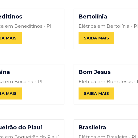
ditinos
Bertolínia
ica em Beneditinos - PI
Elétrica em Bertolínia - P
BA MAIS
SAIBA MAIS
ina
Bom Jesus
ica em Bocaina - PI
Elétrica em Bom Jesus - 
BA MAIS
SAIBA MAIS
eirão do Piauí
Brasileira
ica em Boqueirão do Piauí
Elétrica em Brasileira - PI