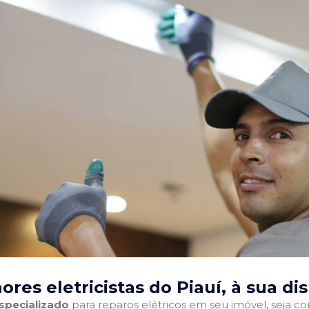
ores eletricistas do Piauí
, à sua di
especializado
para reparos elétricos em seu imóvel, seja com