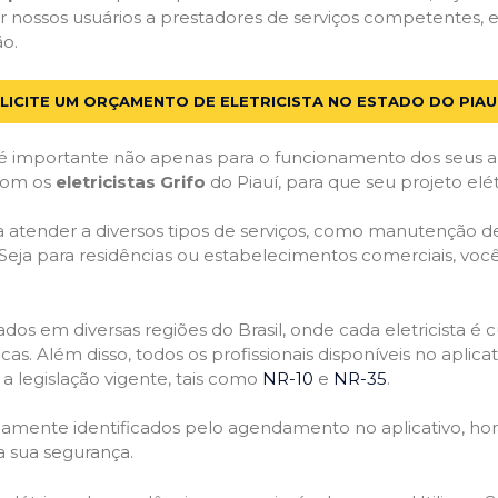
 nossos usuários a prestadores de serviços competentes, e
ão.
LICITE UM ORÇAMENTO DE ELETRICISTA NO ESTADO DO PIAU
 importante não apenas para o funcionamento dos seus a
 com os
eletricistas Grifo
do Piauí, para que seu projeto elé
atender a diversos tipos de serviços, como manutenção de d
 Seja para residências ou estabelecimentos comerciais, você
ficados em diversas regiões do Brasil, onde cada eletricis
nicas. Além disso, todos os profissionais disponíveis no apli
a legislação vigente, tais como
NR-10
e
NR-35
.
idamente identificados pelo agendamento no aplicativo, ho
a sua segurança.