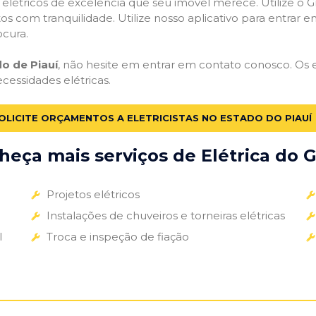
s elétricos de excelência que seu imóvel merece. Utilize o Gr
tos com tranquilidade. Utilize nosso aplicativo para entrar e
ocura.
do de Piauí
, não hesite em entrar em contato conosco. Os el
ecessidades elétricas.
OLICITE ORÇAMENTOS A ELETRICISTAS NO ESTADO DO PIAUÍ
eça mais serviços de Elétrica do G
Projetos elétricos
Instalações de chuveiros e torneiras elétricas
l
Troca e inspeção de fiação