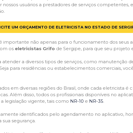
 nossos usuários a prestadores de serviços competentes, e
ão.
ICITE UM ORÇAMENTO DE ELETRICISTA NO ESTADO DE SERGI
 importante não apenas para o funcionamento dos seus a
 com os
eletricistas Grifo
de Sergipe, para que seu projeto 
atender a diversos tipos de serviços, como manutenção de d
 Seja para residências ou estabelecimentos comerciais, você
ficados em diversas regiões do Brasil, onde cada eletricis
nicas. Além disso, todos os profissionais disponíveis no apli
a legislação vigente, tais como
NR-10
e
NR-35
.
idamente identificados pelo agendamento no aplicativo, ho
a sua segurança.