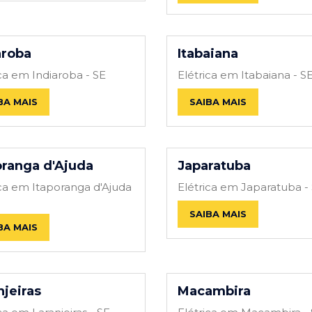
aroba
Itabaiana
ica em Indiaroba - SE
Elétrica em Itabaiana - S
BA MAIS
SAIBA MAIS
oranga d'Ajuda
Japaratuba
ica em Itaporanga d'Ajuda
Elétrica em Japaratuba -
SAIBA MAIS
BA MAIS
njeiras
Macambira