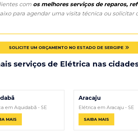
clientes com
os melhores serviços de reparos, r
ixo para agendar uma visita técnica ou solicitar o
SOLICITE UM ORÇAMENTO NO ESTADO DE SERGIPE
is serviços de Elétrica nas cidade
idabã
Aracaju
ica em Aquidabã - SE
Elétrica em Aracaju - SE
BA MAIS
SAIBA MAIS