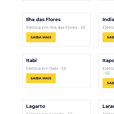
Ilha das Flores
Indi
Elétrica em Ilha das Flores - SE
Elétr
SAIBA MAIS
SAI
Itabi
Itap
Elétrica em Itabi - SE
Elétr
- SE
SAIBA MAIS
SAI
Lagarto
Lara