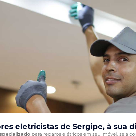
es eletricistas de Sergipe
, à sua d
especializado
para reparos elétricos em seu imóvel, seja com