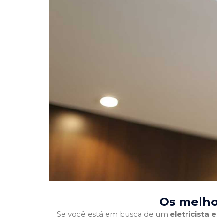
Os melhor
Se você está em busca de um
eletricista 