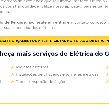
s elétricos de excelência que seu imóvel merece. Utilize o Gr
tos com tranquilidade. Utilize nosso aplicativo para entrar e
ocura.
ado de Sergipe
, não hesite em entrar em contato conosco. Os
as suas necessidades elétricas.
LICITE ORÇAMENTOS A ELETRICISTAS NO ESTADO DE SERGIP
eça mais serviços de Elétrica do G
Projetos elétricos
Instalações de chuveiros e torneiras elétricas
l
Troca e inspeção de fiação