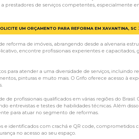
a prestadores de serviços competentes, especialmente em X
OLICITE UM ORÇAMENTO PARA REFORMA EM XAVANTINA, SC
de reforma de imóveis, abrangendo desde a alvenaria estru
licativo, encontre profissionais experientes e capacitados,
os para atender a uma diversidade de serviços, incluindo re
entos, pinturas e muito mais. O Grifo oferece acesso à exp
s.
e de profissionais qualificados em várias regiões do Brasil.
ndo entrevistas e testes de habilidades técnicas. Além diss
gente para atuar no segmento de reformas.
ados e identificados com crachá e QR code, comprometidos
gurança no acesso ao seu espaço.