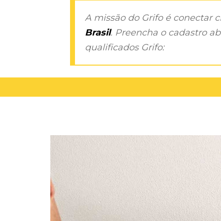
A missão do Grifo é conectar 
Brasil
. Preencha o cadastro aba
qualificados Grifo: