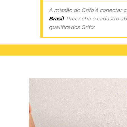
A missão do Grifo é conectar 
Brasil
. Preencha o cadastro aba
qualificados Grifo: