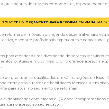
a prestadores de serviços competentes, especialmente em V
SOLICITE UM ORÇAMENTO PARA REFORMA EM VIANA, MA
de reforma de imóveis, abrangendo desde a alvenaria estru
licativo, encontre profissionais experientes e capacitados,
os para atender a uma diversidade de serviços, incluindo re
entos, pinturas e muito mais. O Grifo oferece acesso à exp
s.
e de profissionais qualificados em várias regiões do Brasil.
ndo entrevistas e testes de habilidades técnicas. Além diss
gente para atuar no segmento de reformas.
ados e identificados com crachá e QR code, comprometidos
gurança no acesso ao seu espaço.