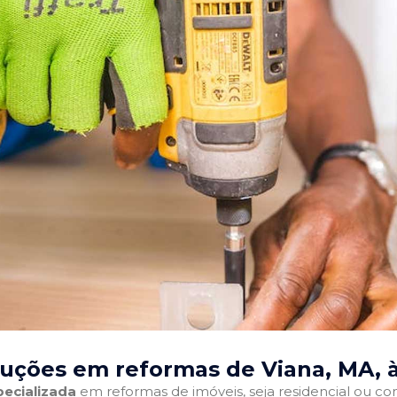
luções em reformas de Viana, MA
, 
ecializada
em reformas de imóveis, seja residencial ou come