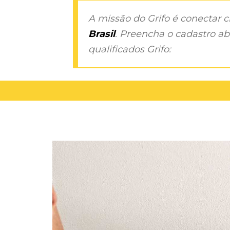
A missão do Grifo é conectar 
Brasil
. Preencha o cadastro aba
qualificados Grifo: