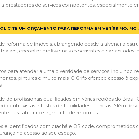
a prestadores de serviços competentes, especialmente em V
OLICITE UM ORÇAMENTO PARA REFORMA EM VERÍSSIMO, MG
de reforma de imóveis, abrangendo desde a alvenaria estru
licativo, encontre profissionais experientes e capacitados,
os para atender a uma diversidade de serviços, incluindo re
entos, pinturas e muito mais. O Grifo oferece acesso à exp
s.
e de profissionais qualificados em várias regiões do Brasil.
ndo entrevistas e testes de habilidades técnicas. Além diss
gente para atuar no segmento de reformas.
ados e identificados com crachá e QR code, comprometidos
gurança no acesso ao seu espaço.