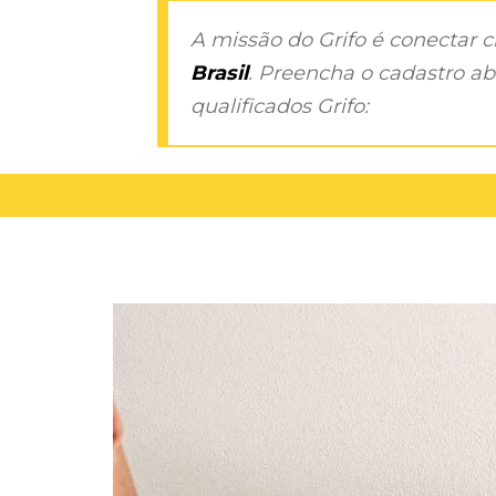
A missão do Grifo é conectar 
Brasil
. Preencha o cadastro aba
qualificados Grifo: