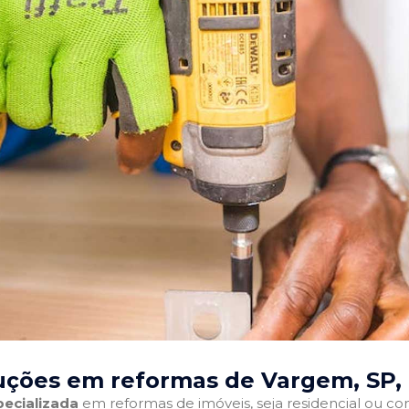
uções em reformas de Vargem, SP
,
ecializada
em reformas de imóveis, seja residencial ou come