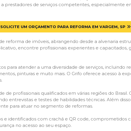
a prestadores de serviços competentes, especialmente em 
SOLICITE UM ORÇAMENTO PARA REFORMA EM VARGEM, SP
de reforma de imóveis, abrangendo desde a alvenaria estru
licativo, encontre profissionais experientes e capacitados,
os para atender a uma diversidade de serviços, incluindo re
entos, pinturas e muito mais. O Grifo oferece acesso à exp
s.
e de profissionais qualificados em várias regiões do Brasil.
ndo entrevistas e testes de habilidades técnicas. Além diss
gente para atuar no segmento de reformas.
ados e identificados com crachá e QR code, comprometidos
gurança no acesso ao seu espaço.