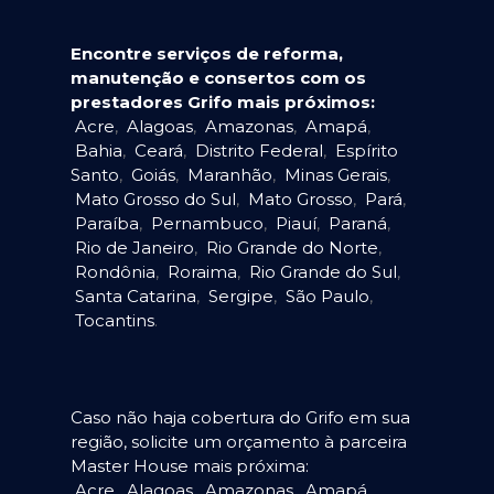
Encontre serviços de reforma,
manutenção e consertos com os
prestadores Grifo mais próximos:
Acre
,
Alagoas
,
Amazonas
,
Amapá
,
Bahia
,
Ceará
,
Distrito Federal
,
Espírito
Santo
,
Goiás
,
Maranhão
,
Minas Gerais
,
Mato Grosso do Sul
,
Mato Grosso
,
Pará
,
Paraíba
,
Pernambuco
,
Piauí
,
Paraná
,
Rio de Janeiro
,
Rio Grande do Norte
,
Rondônia
,
Roraima
,
Rio Grande do Sul
,
Santa Catarina
,
Sergipe
,
São Paulo
,
Tocantins
.
Caso não haja cobertura do Grifo em sua
região, solicite um orçamento à parceira
Master House mais próxima:
Acre
,
Alagoas
,
Amazonas
,
Amapá
,