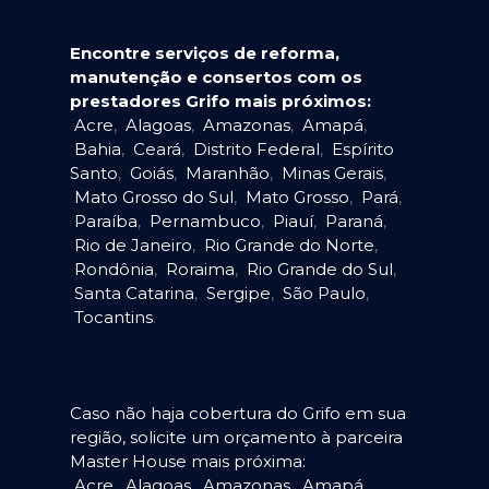
Encontre serviços de reforma,
manutenção e consertos com os
prestadores Grifo mais próximos:
Acre
,
Alagoas
,
Amazonas
,
Amapá
,
Bahia
,
Ceará
,
Distrito Federal
,
Espírito
Santo
,
Goiás
,
Maranhão
,
Minas Gerais
,
Mato Grosso do Sul
,
Mato Grosso
,
Pará
,
Paraíba
,
Pernambuco
,
Piauí
,
Paraná
,
Rio de Janeiro
,
Rio Grande do Norte
,
Rondônia
,
Roraima
,
Rio Grande do Sul
,
Santa Catarina
,
Sergipe
,
São Paulo
,
Tocantins
.
Caso não haja cobertura do Grifo em sua
região, solicite um orçamento à parceira
Master House mais próxima:
Acre
,
Alagoas
,
Amazonas
,
Amapá
,