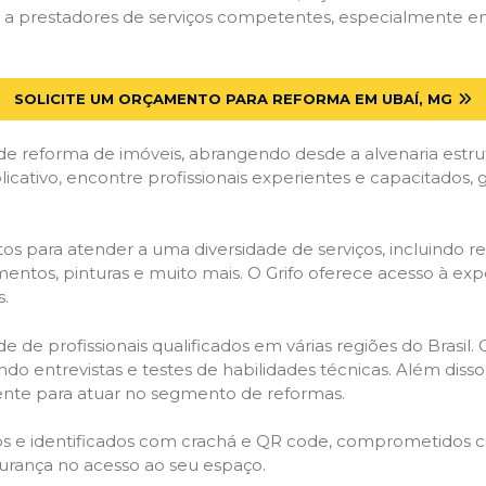
a prestadores de serviços competentes, especialmente em 
SOLICITE UM ORÇAMENTO PARA REFORMA EM UBAÍ, MG
de reforma de imóveis, abrangendo desde a alvenaria estru
licativo, encontre profissionais experientes e capacitados,
os para atender a uma diversidade de serviços, incluindo re
entos, pinturas e muito mais. O Grifo oferece acesso à exp
s.
e de profissionais qualificados em várias regiões do Brasil.
ndo entrevistas e testes de habilidades técnicas. Além diss
gente para atuar no segmento de reformas.
ados e identificados com crachá e QR code, comprometidos
gurança no acesso ao seu espaço.