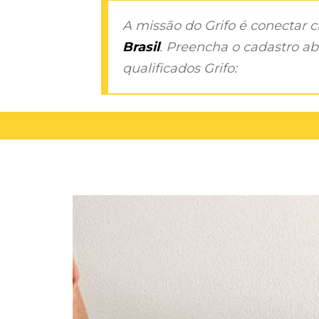
A missão do Grifo é conectar 
Brasil
. Preencha o cadastro aba
qualificados Grifo: