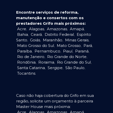
Encontre serviços de reforma,
manutenção e consertos com os
prestadores Grifo mais próximos:
Acre
,
Alagoas
,
Amazonas
,
Amapá
,
Bahia
,
Ceará
,
Distrito Federal
,
Espírito
Santo
,
Goiás
,
Maranhão
,
Minas Gerais
,
Mato Grosso do Sul
,
Mato Grosso
,
Pará
,
Paraíba
,
Pernambuco
,
Piauí
,
Paraná
,
Rio de Janeiro
,
Rio Grande do Norte
,
Rondônia
,
Roraima
,
Rio Grande do Sul
,
Santa Catarina
,
Sergipe
,
São Paulo
,
Tocantins
.
Caso não haja cobertura do Grifo em sua
região, solicite um orçamento à parceira
Master House mais próxima:
Acre
,
Alagoas
,
Amazonas
,
Amapá
,