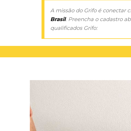
A missão do Grifo é conectar 
Brasil
. Preencha o cadastro aba
qualificados Grifo: