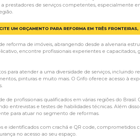
a prestadores de serviços competentes, especialmente em T
egião.
CITE UM ORÇAMENTO PARA REFORMA EM TRÊS FRONTEIRAS, 
de reforma de imóveis, abrangendo desde a alvenaria estru
licativo, encontre profissionais experientes e capacitados,
os para atender a uma diversidade de serviços, incluindo re
entos, pinturas e muito mais. O Grifo oferece acesso à exp
s.
e de profissionais qualificados em várias regiões do Brasil.
ndo entrevistas e testes de habilidades técnicas. Além diss
gente para atuar no segmento de reformas.
ados e identificados com crachá e QR code, comprometidos
gurança no acesso ao seu espaço.