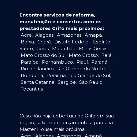
Encontre serviços de reforma,
manutenção e consertos com os
prestadores Grifo mais próximos:
Acre
,
Alagoas
,
Amazonas
,
Amapá
,
Bahia
,
Ceará
,
Distrito Federal
,
Espírito
Santo
,
Goiás
,
Maranhão
,
Minas Gerais
,
Mato Grosso do Sul
,
Mato Grosso
,
Pará
,
Paraíba
,
Pernambuco
,
Piauí
,
Paraná
,
Rio de Janeiro
,
Rio Grande do Norte
,
Rondônia
,
Roraima
,
Rio Grande do Sul
,
Santa Catarina
,
Sergipe
,
São Paulo
,
Tocantins
.
Caso não haja cobertura do Grifo em sua
região, solicite um orçamento à parceira
Master House mais próxima:
Acre
,
Alagoas
,
Amazonas
,
Amapá
,