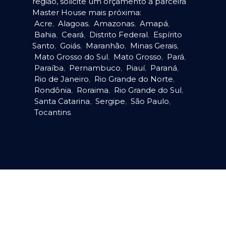
região, solicite um orçamento à parceira
Master House mais próxima:
Acre
,
Alagoas
,
Amazonas
,
Amapá
,
Bahia
,
Ceará
,
Distrito Federal
,
Espírito
Santo
,
Goiás
,
Maranhão
,
Minas Gerais
,
Mato Grosso do Sul
,
Mato Grosso
,
Pará
,
Paraíba
,
Pernambuco
,
Piauí
,
Paraná
,
Rio de Janeiro
,
Rio Grande do Norte
,
Rondônia
,
Roraima
,
Rio Grande do Sul
,
Santa Catarina
,
Sergipe
,
São Paulo
,
Tocantins
.