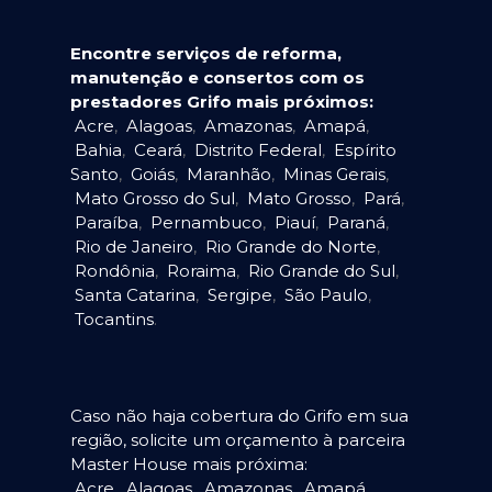
Encontre serviços de reforma,
manutenção e consertos com os
prestadores Grifo mais próximos:
Acre
,
Alagoas
,
Amazonas
,
Amapá
,
Bahia
,
Ceará
,
Distrito Federal
,
Espírito
Santo
,
Goiás
,
Maranhão
,
Minas Gerais
,
Mato Grosso do Sul
,
Mato Grosso
,
Pará
,
Paraíba
,
Pernambuco
,
Piauí
,
Paraná
,
Rio de Janeiro
,
Rio Grande do Norte
,
Rondônia
,
Roraima
,
Rio Grande do Sul
,
Santa Catarina
,
Sergipe
,
São Paulo
,
Tocantins
.
Caso não haja cobertura do Grifo em sua
região, solicite um orçamento à parceira
Master House mais próxima:
Acre
,
Alagoas
,
Amazonas
,
Amapá
,