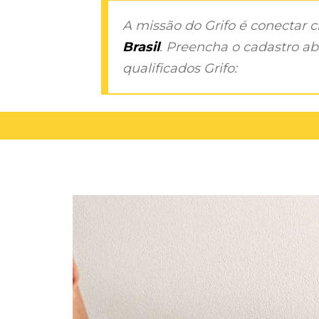
A missão do Grifo é conectar 
Brasil
. Preencha o cadastro aba
qualificados Grifo: