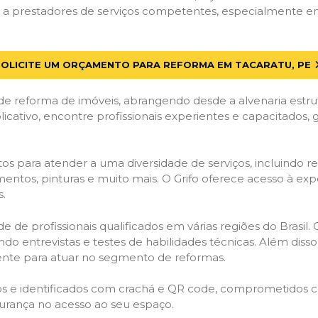
a prestadores de serviços competentes, especialmente em T
SOLICITE UM ORÇAMENTO PARA REFORMA EM TACARATU, PE
de reforma de imóveis, abrangendo desde a alvenaria estru
licativo, encontre profissionais experientes e capacitados,
os para atender a uma diversidade de serviços, incluindo re
entos, pinturas e muito mais. O Grifo oferece acesso à exp
s.
e de profissionais qualificados em várias regiões do Brasil.
ndo entrevistas e testes de habilidades técnicas. Além diss
gente para atuar no segmento de reformas.
ados e identificados com crachá e QR code, comprometidos
gurança no acesso ao seu espaço.