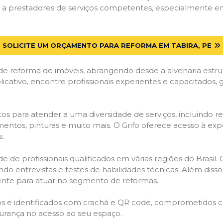
 prestadores de serviços competentes, especialmente em T
SOLICITE UM ORÇAMENTO PARA REFORMA EM TABIRA, PE
de reforma de imóveis, abrangendo desde a alvenaria estru
licativo, encontre profissionais experientes e capacitados,
os para atender a uma diversidade de serviços, incluindo re
entos, pinturas e muito mais. O Grifo oferece acesso à exp
s.
e de profissionais qualificados em várias regiões do Brasil.
ndo entrevistas e testes de habilidades técnicas. Além diss
gente para atuar no segmento de reformas.
ados e identificados com crachá e QR code, comprometidos
gurança no acesso ao seu espaço.