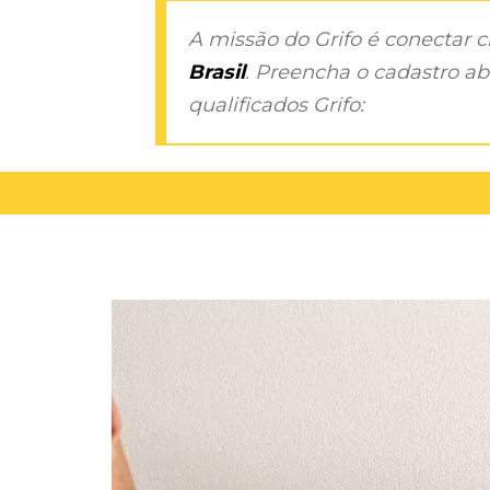
A missão do Grifo é conectar 
Brasil
. Preencha o cadastro aba
qualificados Grifo: