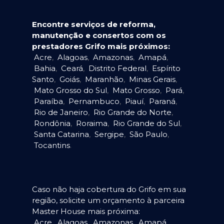
Encontre serviços de reforma,
manutenção e consertos com os
prestadores Grifo mais próximos:
Acre
,
Alagoas
,
Amazonas
,
Amapá
,
Bahia
,
Ceará
,
Distrito Federal
,
Espírito
Santo
,
Goiás
,
Maranhão
,
Minas Gerais
,
Mato Grosso do Sul
,
Mato Grosso
,
Pará
,
Paraíba
,
Pernambuco
,
Piauí
,
Paraná
,
Rio de Janeiro
,
Rio Grande do Norte
,
Rondônia
,
Roraima
,
Rio Grande do Sul
,
Santa Catarina
,
Sergipe
,
São Paulo
,
Tocantins
.
Caso não haja cobertura do Grifo em sua
região, solicite um orçamento à parceira
Master House mais próxima:
Acre
,
Alagoas
,
Amazonas
,
Amapá
,