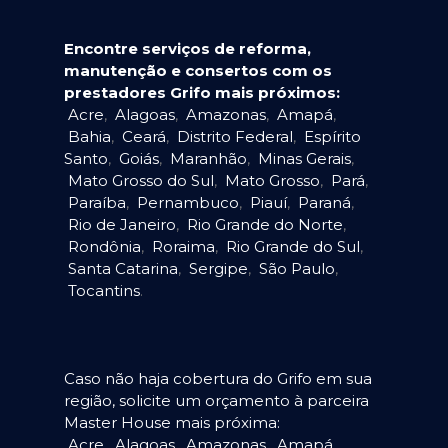
Encontre serviços de reforma,
manutenção e consertos com os
prestadores Grifo mais próximos:
Acre
,
Alagoas
,
Amazonas
,
Amapá
,
Bahia
,
Ceará
,
Distrito Federal
,
Espírito
Santo
,
Goiás
,
Maranhão
,
Minas Gerais
,
Mato Grosso do Sul
,
Mato Grosso
,
Pará
,
Paraíba
,
Pernambuco
,
Piauí
,
Paraná
,
Rio de Janeiro
,
Rio Grande do Norte
,
Rondônia
,
Roraima
,
Rio Grande do Sul
,
Santa Catarina
,
Sergipe
,
São Paulo
,
Tocantins
.
Caso não haja cobertura do Grifo em sua
região, solicite um orçamento à parceira
Master House mais próxima:
Acre
,
Alagoas
,
Amazonas
,
Amapá
,