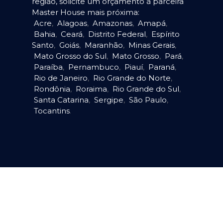
região, solicite um orçamento à parceira
Master House mais próxima:
Acre
,
Alagoas
,
Amazonas
,
Amapá
,
Bahia
,
Ceará
,
Distrito Federal
,
Espírito
Santo
,
Goiás
,
Maranhão
,
Minas Gerais
,
Mato Grosso do Sul
,
Mato Grosso
,
Pará
,
Paraíba
,
Pernambuco
,
Piauí
,
Paraná
,
Rio de Janeiro
,
Rio Grande do Norte
,
Rondônia
,
Roraima
,
Rio Grande do Sul
,
Santa Catarina
,
Sergipe
,
São Paulo
,
Tocantins
.