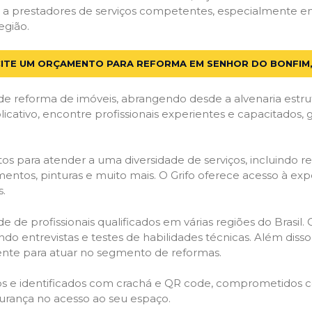
 a prestadores de serviços competentes, especialmente e
egião.
CITE UM ORÇAMENTO PARA REFORMA EM SENHOR DO BONFIM,
de reforma de imóveis, abrangendo desde a alvenaria estru
licativo, encontre profissionais experientes e capacitados,
os para atender a uma diversidade de serviços, incluindo re
entos, pinturas e muito mais. O Grifo oferece acesso à exp
s.
e de profissionais qualificados em várias regiões do Brasil.
ndo entrevistas e testes de habilidades técnicas. Além diss
gente para atuar no segmento de reformas.
ados e identificados com crachá e QR code, comprometidos
gurança no acesso ao seu espaço.