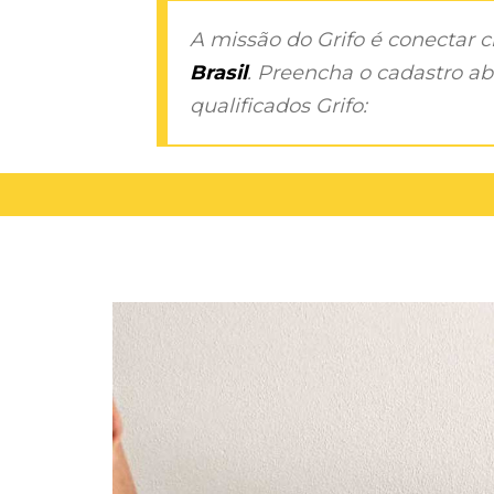
A missão do Grifo é conectar 
Brasil
. Preencha o cadastro aba
qualificados Grifo: