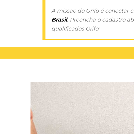
A missão do Grifo é conectar 
Brasil
. Preencha o cadastro aba
qualificados Grifo: