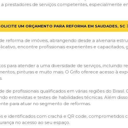
a prestadores de serviços competentes, especialmente em 
SOLICITE UM ORÇAMENTO PARA REFORMA EM SAUDADES, SC
de reforma de imóveis, abrangendo desde a alvenaria estru
licativo, encontre profissionais experientes e capacitados,
os para atender a uma diversidade de serviços, incluindo re
entos, pinturas e muito mais. O Grifo oferece acesso à exp
s.
e de profissionais qualificados em várias regiões do Brasil.
ndo entrevistas e testes de habilidades técnicas. Além diss
gente para atuar no segmento de reformas.
ados e identificados com crachá e QR code, comprometidos
gurança no acesso ao seu espaço.