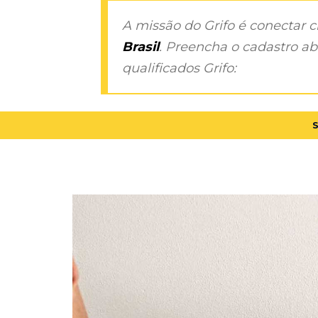
A missão do Grifo é conectar 
Brasil
. Preencha o cadastro aba
qualificados Grifo: