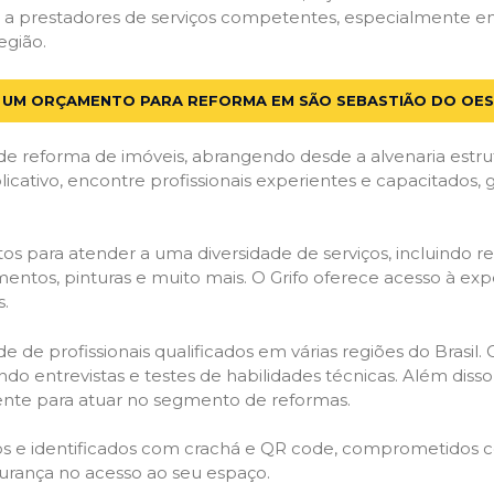
 a prestadores de serviços competentes, especialmente em
egião.
E UM ORÇAMENTO PARA REFORMA EM SÃO SEBASTIÃO DO OES
de reforma de imóveis, abrangendo desde a alvenaria estru
licativo, encontre profissionais experientes e capacitados,
os para atender a uma diversidade de serviços, incluindo re
entos, pinturas e muito mais. O Grifo oferece acesso à exp
s.
e de profissionais qualificados em várias regiões do Brasil.
ndo entrevistas e testes de habilidades técnicas. Além diss
gente para atuar no segmento de reformas.
ados e identificados com crachá e QR code, comprometidos
gurança no acesso ao seu espaço.