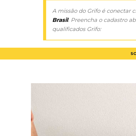
A missão do Grifo é conectar 
Brasil
. Preencha o cadastro aba
qualificados Grifo:
SO