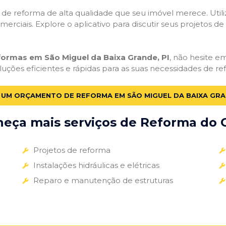
ços de reforma de alta qualidade que seu imóvel merece. Util
omerciais. Explore o aplicativo para discutir seus projetos d
formas em São Miguel da Baixa Grande, PI
, não hesite em
uções eficientes e rápidas para as suas necessidades de re
E UM ORÇAMENTO DE REFORMA EM SÃO MIGUEL DA BAIXA GRAN
eça mais serviços de Reforma do G
Projetos de reforma
Instalações hidráulicas e elétricas
Reparo e manutenção de estruturas