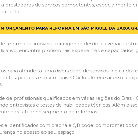
a prestadores de serviços competentes, especialmente em 
a região.
UM ORÇAMENTO PARA REFORMA EM SÃO MIGUEL DA BAIXA GRA
de reforma de imóveis, abrangendo desde a alvenaria estru
licativo, encontre profissionais experientes e capacitados,
os para atender a uma diversidade de serviços, incluindo re
entos, pinturas e muito mais. O Grifo oferece acesso à exp
s.
e de profissionais qualificados em várias regiões do Brasil.
ndo entrevistas e testes de habilidades técnicas. Além diss
gente para atuar no segmento de reformas.
ados e identificados com crachá e QR code, comprometidos
gurança no acesso ao seu espaço.