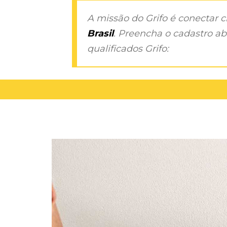
A missão do Grifo é conectar 
Brasil
. Preencha o cadastro aba
qualificados Grifo: