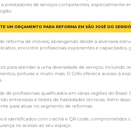
a prestadores de serviços competentes, especialmente em 
egião.
ITE UM ORÇAMENTO PARA REFORMA EM SÃO JOSÉ DO SERIDÓ
de reforma de imóveis, abrangendo desde a alvenaria estru
licativo, encontre profissionais experientes e capacitados,
os para atender a uma diversidade de serviços, incluindo re
entos, pinturas e muito mais. O Grifo oferece acesso à exp
s.
e de profissionais qualificados em várias regiões do Brasil.
ndo entrevistas e testes de habilidades técnicas. Além diss
gente para atuar no segmento de reformas.
ados e identificados com crachá e QR code, comprometidos
gurança no acesso ao seu espaço.