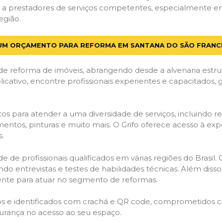
a prestadores de serviços competentes, especialmente em 
egião.
 UM ORÇAMENTO PARA REFORMA EM SANTANA DO SÃO FRANCI
de reforma de imóveis, abrangendo desde a alvenaria estru
licativo, encontre profissionais experientes e capacitados,
os para atender a uma diversidade de serviços, incluindo re
entos, pinturas e muito mais. O Grifo oferece acesso à exp
s.
e de profissionais qualificados em várias regiões do Brasil.
ndo entrevistas e testes de habilidades técnicas. Além diss
gente para atuar no segmento de reformas.
ados e identificados com crachá e QR code, comprometidos
gurança no acesso ao seu espaço.