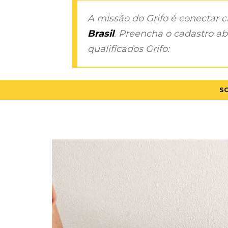
A missão do Grifo é conectar 
Brasil
. Preencha o cadastro aba
qualificados Grifo:
S