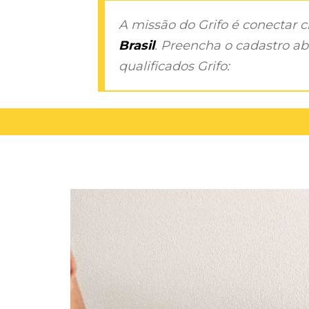
A missão do Grifo é conectar 
Brasil
. Preencha o cadastro aba
qualificados Grifo: