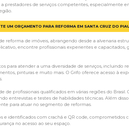
a prestadores de serviços competentes, especialmente em S
egião.
ITE UM ORÇAMENTO PARA REFORMA EM SANTA CRUZ DO PIAUÍ
de reforma de imóveis, abrangendo desde a alvenaria estru
licativo, encontre profissionais experientes e capacitados,
os para atender a uma diversidade de serviços, incluindo re
entos, pinturas e muito mais. O Grifo oferece acesso à exp
s.
e de profissionais qualificados em várias regiões do Brasil.
ndo entrevistas e testes de habilidades técnicas. Além diss
gente para atuar no segmento de reformas.
ados e identificados com crachá e QR code, comprometidos
gurança no acesso ao seu espaço.