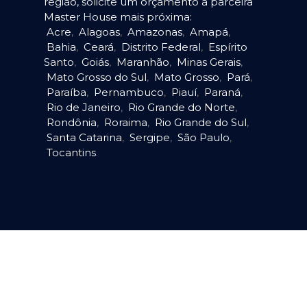
região, solicite um orçamento à parceira
Master House mais próxima:
Acre
,
Alagoas
,
Amazonas
,
Amapá
,
Bahia
,
Ceará
,
Distrito Federal
,
Espírito
Santo
,
Goiás
,
Maranhão
,
Minas Gerais
,
Mato Grosso do Sul
,
Mato Grosso
,
Pará
,
Paraíba
,
Pernambuco
,
Piauí
,
Paraná
,
Rio de Janeiro
,
Rio Grande do Norte
,
Rondônia
,
Roraima
,
Rio Grande do Sul
,
Santa Catarina
,
Sergipe
,
São Paulo
,
Tocantins
.