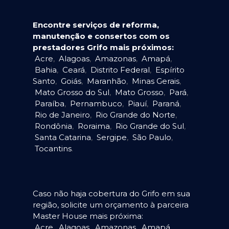
Encontre serviços de reforma,
manutenção e consertos com os
prestadores Grifo mais próximos:
Acre
,
Alagoas
,
Amazonas
,
Amapá
,
Bahia
,
Ceará
,
Distrito Federal
,
Espírito
Santo
,
Goiás
,
Maranhão
,
Minas Gerais
,
Mato Grosso do Sul
,
Mato Grosso
,
Pará
,
Paraíba
,
Pernambuco
,
Piauí
,
Paraná
,
Rio de Janeiro
,
Rio Grande do Norte
,
Rondônia
,
Roraima
,
Rio Grande do Sul
,
Santa Catarina
,
Sergipe
,
São Paulo
,
Tocantins
.
Caso não haja cobertura do Grifo em sua
região, solicite um orçamento à parceira
Master House mais próxima:
Acre
,
Alagoas
,
Amazonas
,
Amapá
,