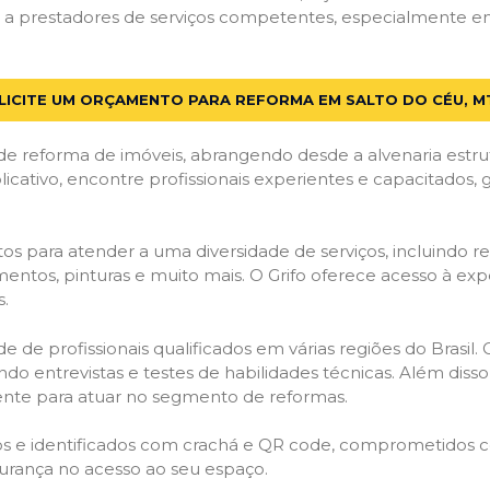
a prestadores de serviços competentes, especialmente em S
LICITE UM ORÇAMENTO PARA REFORMA EM SALTO DO CÉU, M
de reforma de imóveis, abrangendo desde a alvenaria estru
licativo, encontre profissionais experientes e capacitados,
os para atender a uma diversidade de serviços, incluindo re
entos, pinturas e muito mais. O Grifo oferece acesso à exp
s.
e de profissionais qualificados em várias regiões do Brasil.
ndo entrevistas e testes de habilidades técnicas. Além diss
gente para atuar no segmento de reformas.
ados e identificados com crachá e QR code, comprometidos
gurança no acesso ao seu espaço.