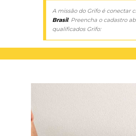
A missão do Grifo é conectar 
Brasil
. Preencha o cadastro aba
qualificados Grifo: