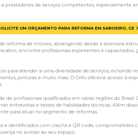
a prestadores de serviços competentes, especialmente em S
SOLICITE UM ORÇAMENTO PARA REFORMA EM SABOEIRO, CE
de reforma de imóveis, abrangendo desde a alvenaria estru
licativo, encontre profissionais experientes e capacitados,
os para atender a uma diversidade de serviços, incluindo re
entos, pinturas e muito mais. O Grifo oferece acesso à exp
s.
e de profissionais qualificados em várias regiões do Brasil.
ndo entrevistas e testes de habilidades técnicas. Além diss
gente para atuar no segmento de reformas.
ados e identificados com crachá e QR code, comprometidos
gurança no acesso ao seu espaço.