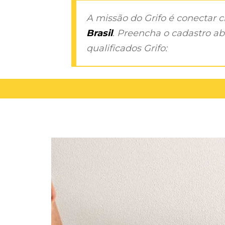
A missão do Grifo é conectar 
Brasil
. Preencha o cadastro aba
qualificados Grifo: