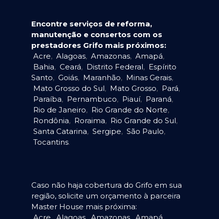
Encontre serviços de reforma,
manutenção e consertos com os
prestadores Grifo mais próximos:
Acre
,
Alagoas
,
Amazonas
,
Amapá
,
Bahia
,
Ceará
,
Distrito Federal
,
Espírito
Santo
,
Goiás
,
Maranhão
,
Minas Gerais
,
Mato Grosso do Sul
,
Mato Grosso
,
Pará
,
Paraíba
,
Pernambuco
,
Piauí
,
Paraná
,
Rio de Janeiro
,
Rio Grande do Norte
,
Rondônia
,
Roraima
,
Rio Grande do Sul
,
Santa Catarina
,
Sergipe
,
São Paulo
,
Tocantins
.
Caso não haja cobertura do Grifo em sua
região, solicite um orçamento à parceira
Master House mais próxima:
Acre
,
Alagoas
,
Amazonas
,
Amapá
,