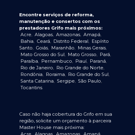
Encontre serviços de reforma,
manutenção e consertos com os
prestadores Grifo mais próximos:
Acre
,
Alagoas
,
Amazonas
,
Amapá
,
Bahia
,
Ceará
,
Distrito Federal
,
Espírito
Santo
,
Goiás
,
Maranhão
,
Minas Gerais
,
Mato Grosso do Sul
,
Mato Grosso
,
Pará
,
Paraíba
,
Pernambuco
,
Piauí
,
Paraná
,
Rio de Janeiro
,
Rio Grande do Norte
,
Rondônia
,
Roraima
,
Rio Grande do Sul
,
Santa Catarina
,
Sergipe
,
São Paulo
,
Tocantins
.
Caso não haja cobertura do Grifo em sua
região, solicite um orçamento à parceira
Master House mais próxima:
Acre
,
Alagoas
,
Amazonas
,
Amapá
,