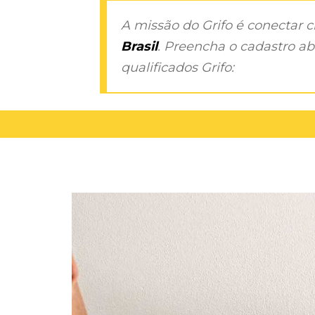
A missão do Grifo é conectar 
Brasil
. Preencha o cadastro aba
qualificados Grifo: