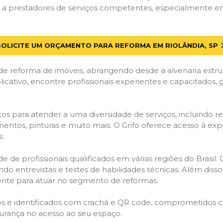
 prestadores de serviços competentes, especialmente em Ri
SOLICITE UM ORÇAMENTO PARA REFORMA EM RIOLÂNDIA, SP
de reforma de imóveis, abrangendo desde a alvenaria estru
licativo, encontre profissionais experientes e capacitados,
os para atender a uma diversidade de serviços, incluindo re
entos, pinturas e muito mais. O Grifo oferece acesso à exp
s.
e de profissionais qualificados em várias regiões do Brasil.
ndo entrevistas e testes de habilidades técnicas. Além diss
gente para atuar no segmento de reformas.
ados e identificados com crachá e QR code, comprometidos
gurança no acesso ao seu espaço.